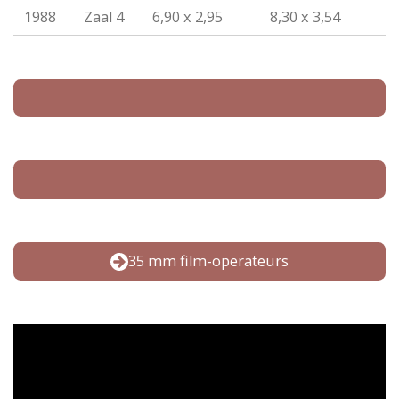
1988
Zaal 4
6,90 x 2,95
8,30 x 3,54
35 mm film-operateurs