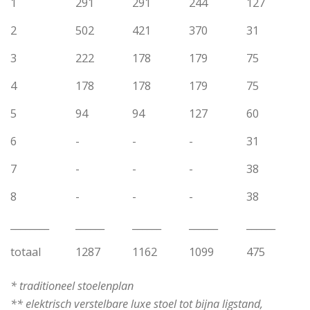
1
291
291
244
127
2
502
421
370
31
3
222
178
179
75
4
178
178
179
75
5
94
94
127
60
6
-
-
-
31
7
-
-
-
38
8
-
-
-
38
________
______
______
______
______
totaal
1287
1162
1099
475
* traditioneel stoelenplan
** elektrisch verstelbare luxe stoel tot bijna ligstand,