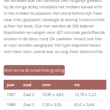
het verleden was het namelijk niet mogelijk geweest
bij de vorige dolby installatie het midden kanaal echt
in het midden te plaatsen. Het stond behoorlijk meer
naar links geplaatst, vanwege te weinig tussenruimte
achter het doek. Ook hier werden de 506 lederen
klapstoelen vervangen voor 421 normale gestoffeerde
stoelen in de kleur rood. De zaalvloer moest ook hier
er voor worden aangepast. Het type klapstoel kwam
niet meer voor, overal was nu nog meer beenruimte.
Voor en na de schermvergroting
jaar
zaal
voor
na
1987
Zaal 2
10,85 x 4,65
12,70 x 5,22
1988
Zaal 3
7,20 x 3,05
8,52 x 3,64