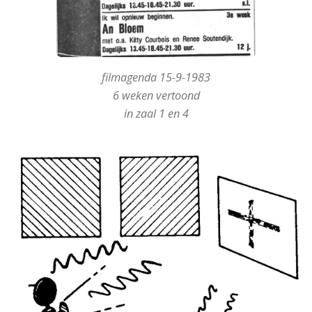
filmagenda 15-9-1983
6 weken vertoond
in zaal 1 en 4