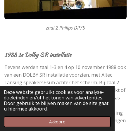
zaal 2 Philips DP75
1988 1e Dolby SR installatie
Tevens werden zaal 1-3 en 4 op 10 november 1988 ook
van een DOLBY SR installatie voorzien, met Altec
Lansing speakers+sub achter het scherm. Bij zaal 2
moest de eerste DOLBY installatie worden gecheckt of
Deze website gebruikt cookies voor analyse-
doeleinden en/of het tonen van advertenties.
deze de dynamiek van Dolby SR wel aankon, dat was
Door gebruik te blijven maken van de site gaat
niet het geval. Ook in deze zaal werd de keuze
u hiermee akkoord.
gemaakt voor nieuwe luidsprekers van Altec Lansing
en andere versterkers. De Dolby CP 50 werd vervangen
Akkoord
op 17 nov 1988 voor een DOLBY CP 55 met SRA-5