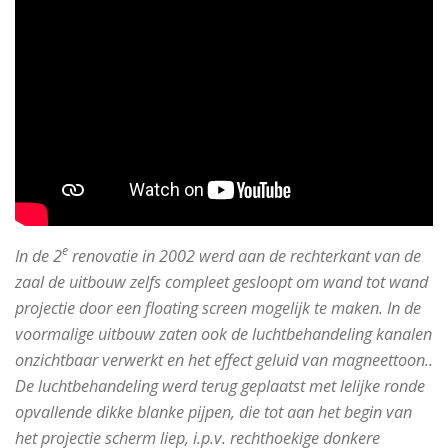
e
In de 2
renovatie in 2002 werd aan de rechterkant van de
zaal de uitbouw zelfs compleet gesloopt om wand tot wand
projectie door een floating screen mogelijk te maken. In de
voormalige uitbouw zaten ook de luchtbehandeling kanalen
onzichtbaar verwerkt en het effect geluid van magneettoon..
De luchtbehandeling werd terug geplaatst met lelijke ronde
opvallende dikke blanke pijpen, die tot aan het begin van
het projectie scherm liep, i.p.v. rechthoekige donkere