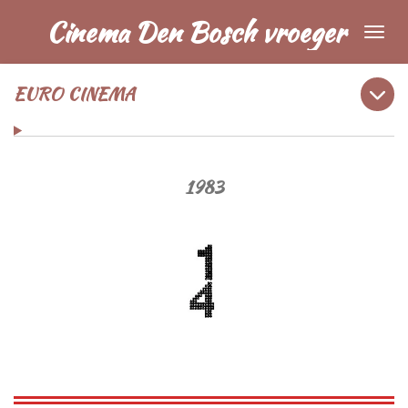
Ga
Cinema Den Bosch vroeger
direct
naar
EURO CINEMA
de
hoofdinhoud
1983