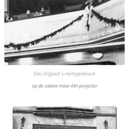
foto|Erfgoed 's-Hertogenbosch
op de cabine maar één projector