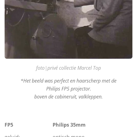
foto|privé collectie Marcel Top
*Het beeld was perfect en haarscherp met de
Philips FP5 projector.
boven de cabineruit, valkleppen.
FP5
Philips 35mm
geluid:
optisch mono