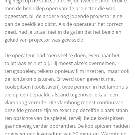
ingelegd op de startstrook. Bij de tweede cirkel drukte
men de beeldklep open van de projector die was
opgestart, bij de andere nog lopende projector ging
dan de beeldklep dicht. Als de operateur het correct
deed, had je totaal niet in de gaten dat het beeld en
geluid van projector was gewisseld!
De operateur had toen veel te doen, even naar het
toilet was er niet bij. Hij moest akte's overnemen,
terugspoelen, telkens opnieuw film inzetten, maar ook
de lichtbron bijsturen. Er werd toen gewerkt met
koolspitsen (koolstaven), twee pennen in het lamphuis
die op een bepaalde afstand tegenover elkaar een
vlamboog vormde. Die vlamboog moest continu van
dezelfde grootte zijn en exact op dezelfde plaats staan
ten opzichte van de spiegel, terwijl beide koolspitsen
gaande-weg verder opbranden. De koolspitsen hadden
ongeveer een levensduur van 30 minuten. Warmte en