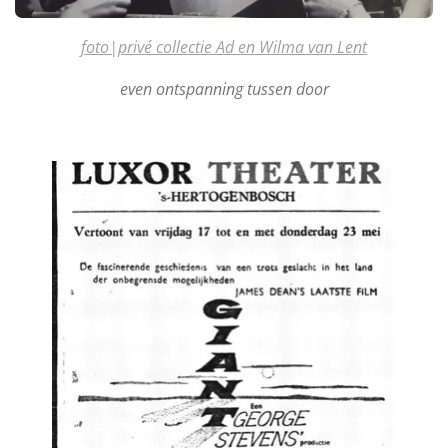
foto|privé collectie Ad en Wilma van Lent
even ontspanning tussen door