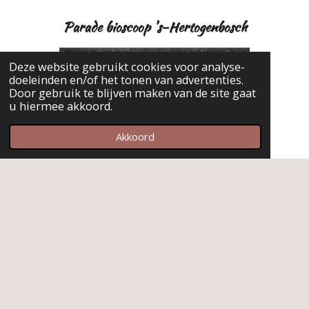
Parade bioscoop 's-Hertogenbosch
Deze website gebruikt cookies voor analyse-
doeleinden en/of het tonen van advertenties.
Door gebruik te blijven maken van de site gaat
u hiermee akkoord.
- Cinema Den Bosch Vroeger -
Akkoord
Copyright © 2020 - 2026 cinema den bosch vroeger -
wesmovie All Rights Reserved